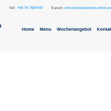
Tel:
+46 76 7697447
E-post:
info@vindelaelven-diner.c
n
Home
Menu
Wochenangebot
Kontak